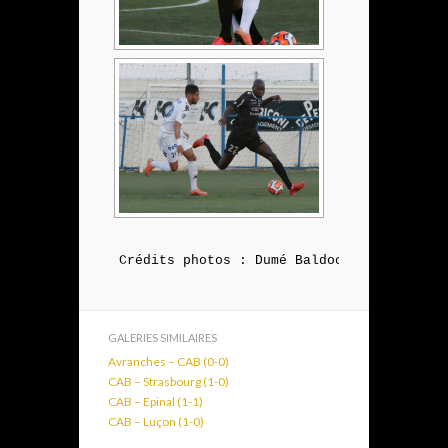
Crédits photos : Dumé Baldocchi
GALERIES SIMILAIRES
Avranches – CAB (0-0)
CAB – Strasbourg (1-0)
CAB – Epinal (1-1)
CAB – Luçon (1-0)