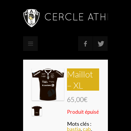
Maillot
– XL
65,00€
Produit épuisé
Mots clés :
bastia
,
cab
,