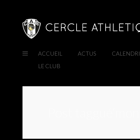
ACCUEIL
/
ACTUS
/
CALENDR
LE CLUB
/
Post taggué‘mon