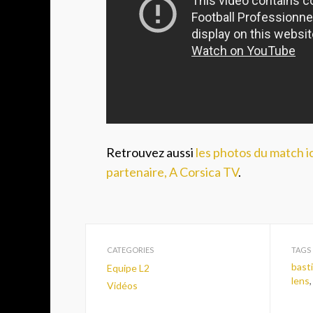
Retrouvez aussi
les photos du match ic
partenaire, A Corsica TV
.
CATEGORIES
TAGS
bast
Equipe L2
lens
Vidéos