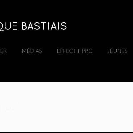
IER
/
MÉDIAS
/
EFFECTIF PRO
/
JEUNES
tee’