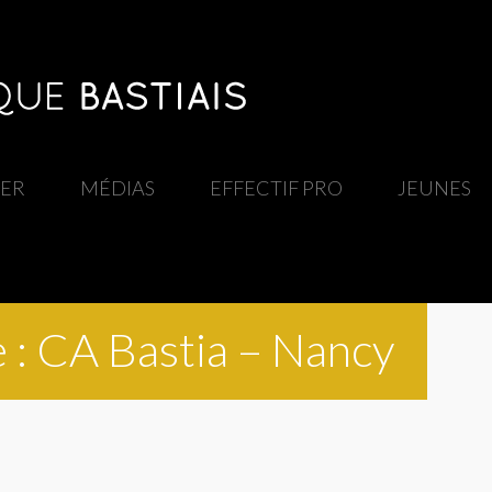
IER
/
MÉDIAS
/
EFFECTIF PRO
/
JEUNES
 : CA Bastia – Nancy