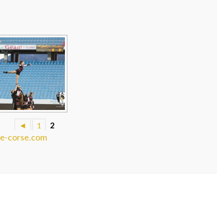
◄
1
2
e-corse.com