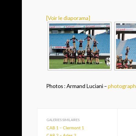
[Voir le diaporama]
Photos : Armand Luciani –
photograph
GALERIES SIMILAIRES
CAB 1 – Clermont 1
CAB 2 – Arles 2