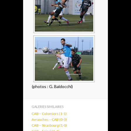
(photos : G. Baldocchi)
GALERIES SIMILAIRES
CAB – Colomiers (1-1)
Avranches – CAB (0-0)
CAB – Strasbourg (1-0)