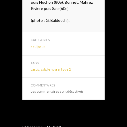
puis Flochon (80e), Bonnet, Mahrez,
Riviere puis Sao (60e)
(photo : G. Baldocchi).
CATEGORIES
Equipe L2
TAGS
bastia
,
cab
,
le havre
,
ligue 2
COMMENTAIRES
Les commentaires sont désactivés