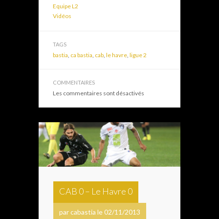
Equipe L2
Vidéos
TAGS
bastia
,
ca bastia
,
cab
,
le havre
,
ligue 2
COMMENTAIRES
Les commentaires sont désactivés
CAB 0 – Le Havre 0
par cabastia le 02/11/2013