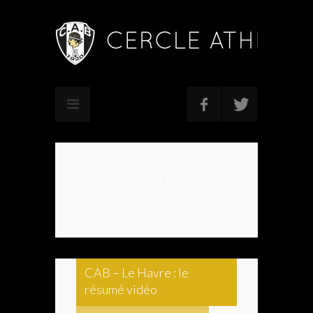
Post taggué‘le
havre’
CAB – Le Havre : le
résumé vidéo