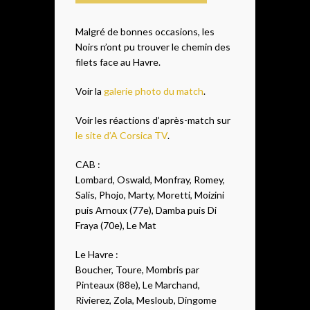
Malgré de bonnes occasions, les
Noirs n’ont pu trouver le chemin des
filets face au Havre.
Voir la
galerie photo du match
.
Voir les réactions d’après-match sur
le site d’A Corsica TV
.
CAB :
Lombard, Oswald, Monfray, Romey,
Salis, Phojo, Marty, Moretti, Moizini
puis Arnoux (77e), Damba puis Di
Fraya (70e), Le Mat
Le Havre :
Boucher, Toure, Mombris par
Pinteaux (88e), Le Marchand,
Rivierez, Zola, Mesloub, Dingome