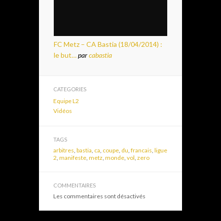
FC Metz – CA Bastia (18/04/2014) :
le but…
par
cabastia
CATEGORIES
Equipe L2
Vidéos
TAGS
arbitres
,
bastia
,
ca
,
coupe
,
du
,
francais
,
ligue
2
,
manifeste
,
metz
,
monde
,
vol
,
zero
COMMENTAIRES
Les commentaires sont désactivés