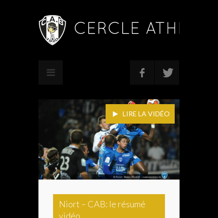
LIRE LA VIDÉO
Niort – CAB: le résumé
vidéo