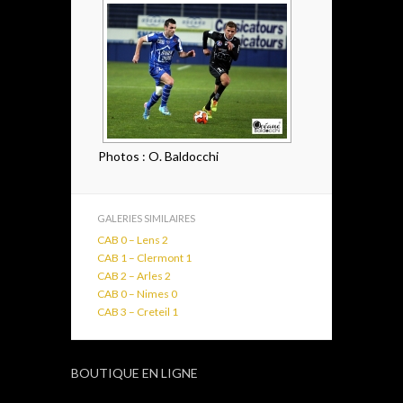
Photos : O. Baldocchi
GALERIES SIMILAIRES
CAB 0 – Lens 2
CAB 1 – Clermont 1
CAB 2 – Arles 2
CAB 0 – Nimes 0
CAB 3 – Creteil 1
BOUTIQUE EN LIGNE