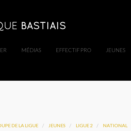
IER
/
MÉDIAS
/
EFFECTIF PRO
/
JEUNES
/
/
/
UPE DE LA LIGUE
JEUNES
LIGUE 2
NATIONAL