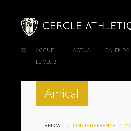
ACCUEIL
/
ACTUS
/
CALENDR
LE CLUB
/
Amical
/
/
AMICAL
COUPE DE FRANCE
CO