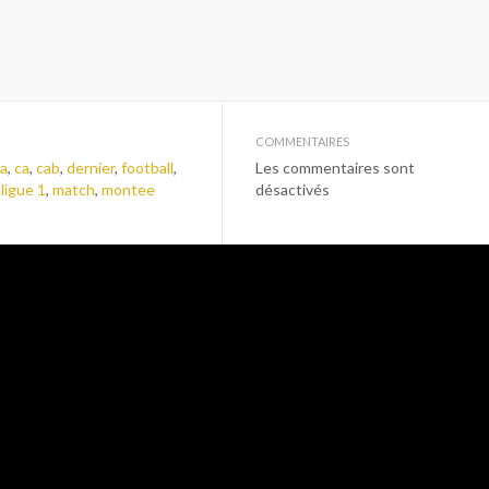
COMMENTAIRES
ia
,
ca
,
cab
,
dernier
,
football
,
Les commentaires sont
,
ligue 1
,
match
,
montee
désactivés