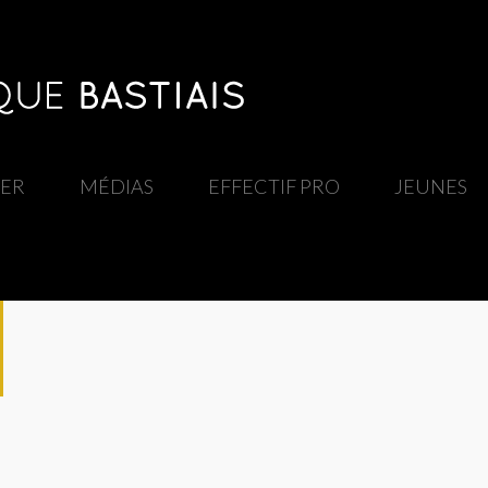
IER
/
MÉDIAS
/
EFFECTIF PRO
/
JEUNES