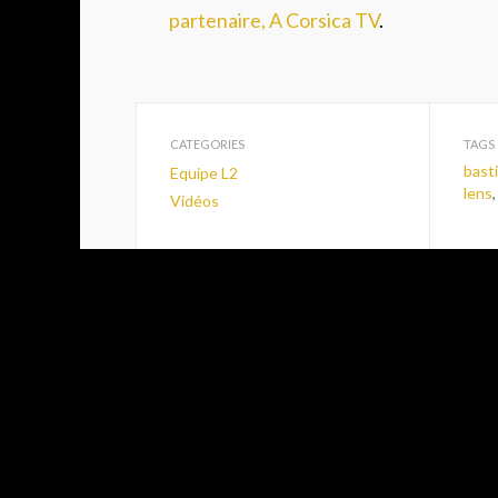
partenaire, A Corsica TV
.
CATEGORIES
TAGS
bast
Equipe L2
lens
Vidéos