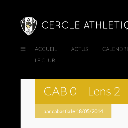
ACCUEIL
/
ACTUS
/
CALENDR
LE CLUB
/
CAB 0 – Lens 2
par cabastia le 18/05/2014