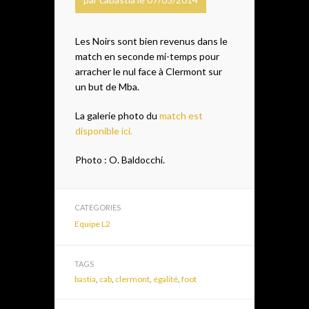
Les Noirs sont bien revenus dans le
match en seconde mi-temps pour
arracher le nul face à Clermont sur
un but de Mba.
La galerie photo du
match est
disponible ici.
Photo : O. Baldocchi.
CATEGORIES
Equipe L2
TAGS
bastia
,
cab
,
clermont
,
égalité
,
foot