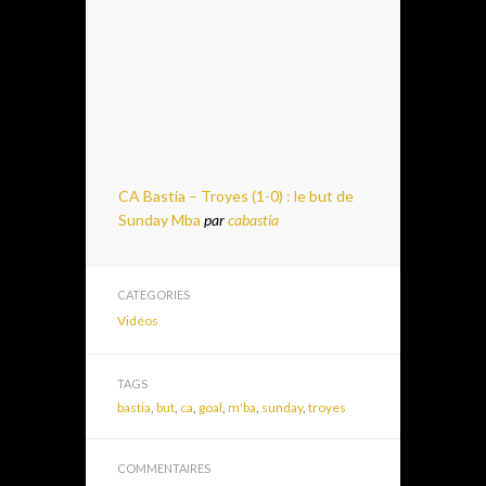
CA Bastia – Troyes (1-0) : le but de
Sunday Mba
par
cabastia
CATEGORIES
Vidéos
TAGS
bastia
,
but
,
ca
,
goal
,
m'ba
,
sunday
,
troyes
COMMENTAIRES