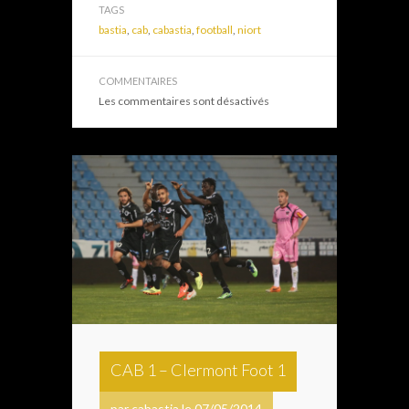
TAGS
bastia
,
cab
,
cabastia
,
football
,
niort
COMMENTAIRES
Les commentaires sont désactivés
CAB 1 – Clermont Foot 1
par cabastia le 07/05/2014