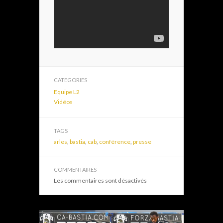
CATEGORIES
Equipe L2
Vidéos
TAGS
arles
,
bastia
,
cab
,
conférence
,
presse
COMMENTAIRES
Les commentaires sont désactivés