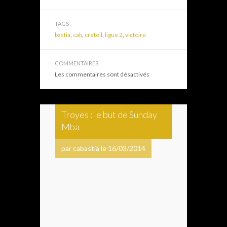
TAGS
bastia
,
cab
,
creteil
,
ligue 2
,
victoire
COMMENTAIRES
Les commentaires sont désactivés
Troyes : le but de Sunday
Mba
par cabastia le 16/03/2014