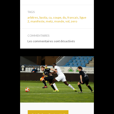
TAGS
arbitres
,
bastia
,
ca
,
coupe
,
du
,
francais
,
ligue
2
,
manifeste
,
metz
,
monde
,
vol
,
zero
COMMENTAIRES
Les commentaires sont désactivés