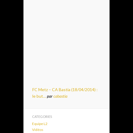
FC Metz – CA Bastia (18/04/2014) :
le but…
par
cabastia
CATEGORIES
Equipe L2
Vidéos