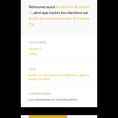
Retrouvez aussi
les photos du match
ici
, ainsi que toutes les réactions sur
le site de notre partenaire, A Corsica
TV
.
CATEGORIES
Equipe L2
Vidéos
TAGS
bastia
,
ca
,
cab
,
dernier
,
football
,
lens
,
ligue 1
,
match
,
montee
COMMENTAIRES
Les commentaires sont désactivés