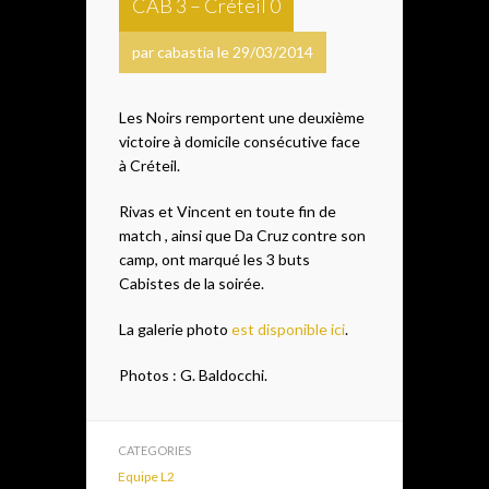
CAB 3 – Créteil 0
par cabastia le 29/03/2014
Les Noirs remportent une deuxième
victoire à domicile consécutive face
à Créteil.
Rivas et Vincent en toute fin de
match , ainsi que Da Cruz contre son
camp, ont marqué les 3 buts
Cabistes de la soirée.
La galerie photo
est disponible ici
.
Photos : G. Baldocchi.
CATEGORIES
Equipe L2