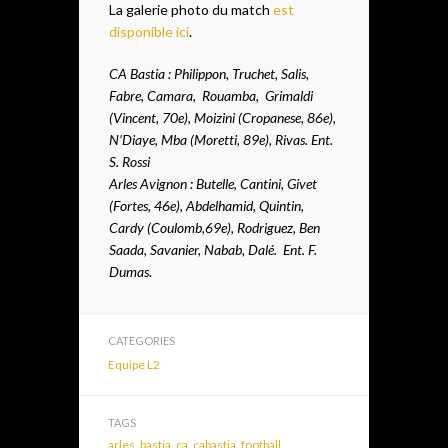
La galerie photo du match
est
disponible ici
.
CA Bastia : Philippon, Truchet, Salis,
Fabre, Camara, Rouamba, Grimaldi
(Vincent, 70e), Moizini (Cropanese, 86e),
N’Diaye, Mba (Moretti, 89e), Rivas. Ent.
S. Rossi
Arles Avignon : Butelle, Cantini, Givet
(Fortes, 46e), Abdelhamid, Quintin,
Cardy (Coulomb,69e), Rodriguez, Ben
Saada, Savanier, Nabab, Dalé. Ent. F.
Dumas.
CATEGORIES
Equipe L2
TAGS
arles
,
bastia
,
ca
,
cabastia
,
football