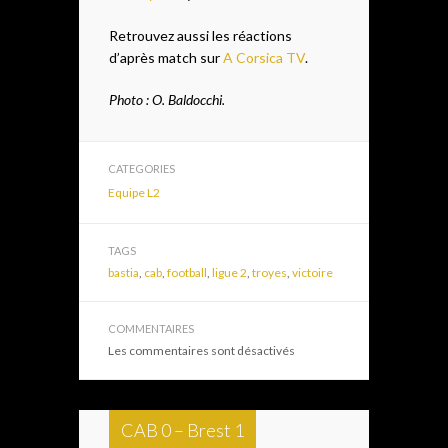
Retrouvez aussi les réactions
d’après match sur
A Corsica TV
.
Photo : O. Baldocchi.
CATEGORIES
Equipe L2
TAGS
bastia
,
cab
,
football
,
ligue 2
,
troyes
,
victoire
COMMENTAIRES
Les commentaires sont désactivés
CAB 0 – Brest 1