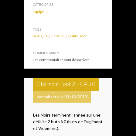
CATEGORIES
Equipe L2
TAGS
bastia
,
cab
,
clermont
,
égalité
,
foot
COMMENTAIRES
Les commentaires sont désactivés
Clermont Foot 2 – CAB 0
par cabastia le 21/12/2013
Les Noirs terminent l’année sur une
défaite 2 buts à 0 (buts de Dugimont
et Videmont).