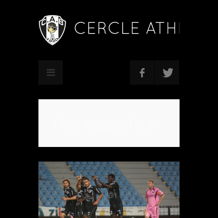
Post taggué‘foot’