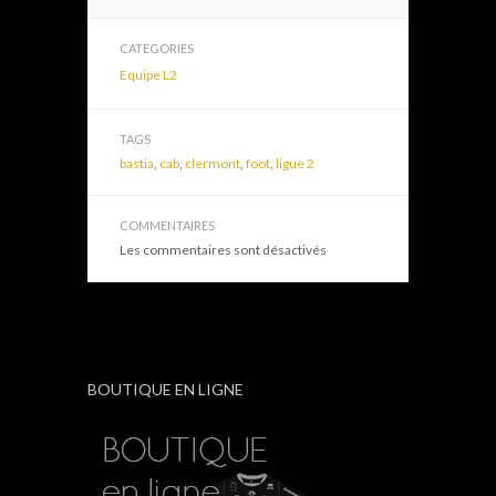
CATEGORIES
Equipe L2
TAGS
bastia
,
cab
,
clermont
,
foot
,
ligue 2
COMMENTAIRES
Les commentaires sont désactivés
BOUTIQUE EN LIGNE